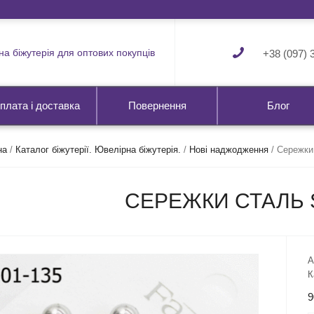
а біжутерія для оптових покупців
+38 (097) 
плата і доставка
Повернення
Блог
на
/
Каталог біжутерії. Ювелірна біжутерія.
/
Нові наджодження
/
Сережки 
СЕРЕЖКИ СТАЛЬ S
А
К