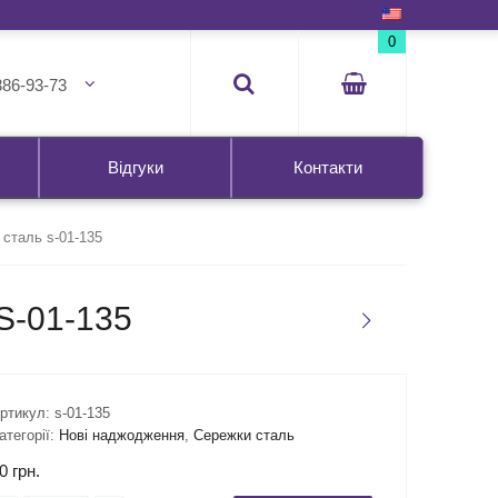
0
386-93-73
Відгуки
Контакти
сталь s-01-135
-01-135
ртикул:
s-01-135
атегорії:
Нові наджодження
,
Сережки сталь
90
грн.