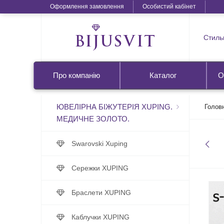
Оформлення замовлення
Особистий кабінет
Стильн
Про компанію
Каталог
О
ЮВЕЛІРНА БІЖУТЕРІЯ XUPING.
Голов
МЕДИЧНЕ ЗОЛОТО.
Swarovski Xuping
Сережки XUPING
Браслети XUPING
Каблучки XUPING