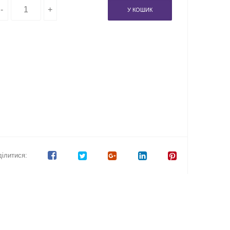
У КОШИК
ілитися: