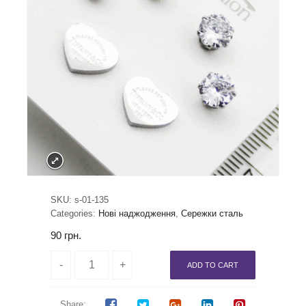
SKU:
s-01-135
Categories:
Нові наджодження
,
Сережки сталь
90
грн.
ADD TO CART
Share: