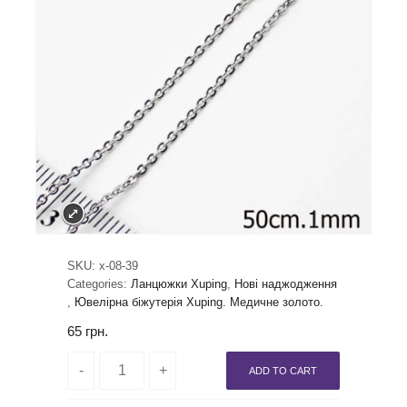
SKU:
x-08-39
Categories:
Ланцюжки Xuping
,
Нові наджодження
,
Ювелірна біжутерія Xuping. Медичне золото.
65
грн.
ADD TO CART