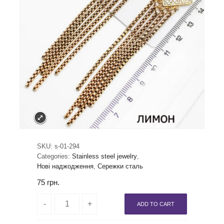
SKU:
s-01-294
Categories:
Stainless steel jewelry
,
Нові наджодження
,
Сережки сталь
75
грн.
ADD TO CART