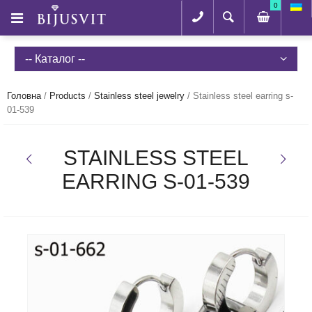
0
-- Каталог --
Головна
/
Products
/
Stainless steel jewelry
/
Stainless steel earring s-
01-539
STAINLESS STEEL
EARRING S-01-539