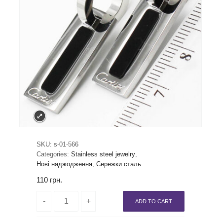
SKU:
s-01-566
Categories:
Stainless steel jewelry
,
Нові наджодження
,
Сережки сталь
110
грн.
ADD TO CART