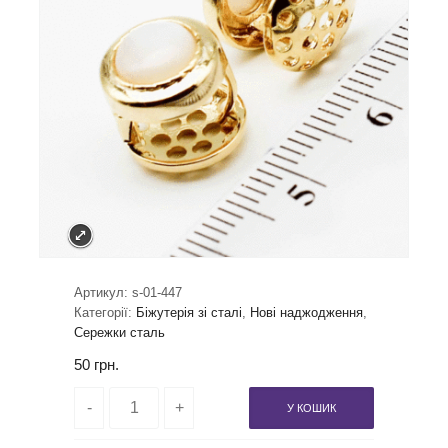
Артикул:
s-01-447
Категорії:
Біжутерія зі сталі
,
Нові наджодження
,
Сережки сталь
50
грн.
У КОШИК