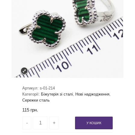
Артикул:
s-01-214
Категорії:
Біжутерія зі сталі
,
Нові наджодження
,
Сережки сталь
115
грн.
У КОШИК