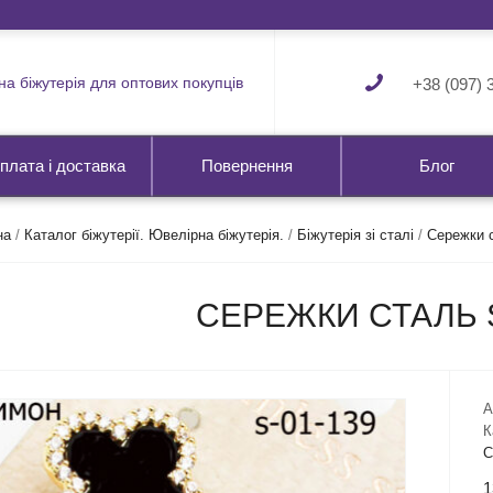
а біжутерія для оптових покупців
+38 (097) 
плата і доставка
Повернення
Блог
на
/
Каталог біжутерії. Ювелірна біжутерія.
/
Біжутерія зі сталі
/
Сережки 
СЕРЕЖКИ СТАЛЬ S
А
К
С
1