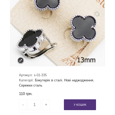
Артикул:
s-01-335
Категорії:
Біжутерія зі сталі
,
Нові наджодження
,
Сережки сталь
110
грн.
У КОШИК