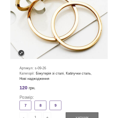
Артикул:
s-09-26
Категорії:
Біжутерія зі сталі
,
Каблучки сталь
,
Нові наджодження
120
грн.
Розмір:
7
8
9
У КОШИК