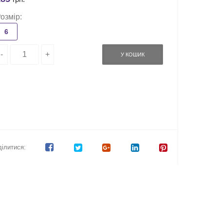
озмір:
6
У КОШИК
ілитися: