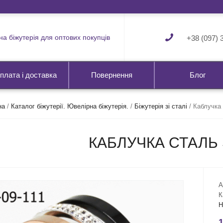
а біжутерія для оптових покупців
+38 (097) 
плата і доставка
Повернення
Блог
на
/
Каталог біжутерії. Ювелірна біжутерія.
/
Біжутерія зі сталі
/
Каблучка 
КАБЛУЧКА СТАЛЬ 
А
К
Н