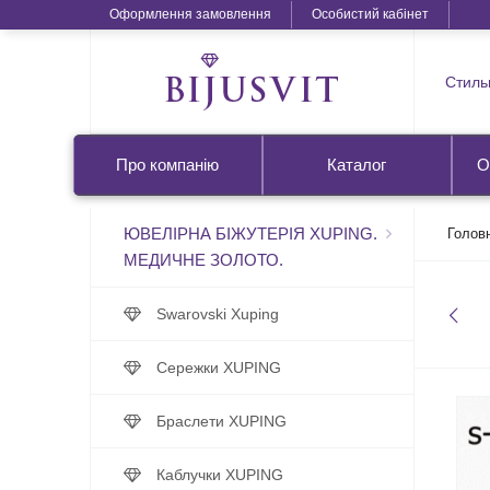
Оформлення замовлення
Особистий кабінет
Стильн
Про компанію
Каталог
О
ЮВЕЛІРНА БІЖУТЕРІЯ XUPING.
Голов
МЕДИЧНЕ ЗОЛОТО.
Swarovski Xuping
Сережки XUPING
Браслети XUPING
Каблучки XUPING