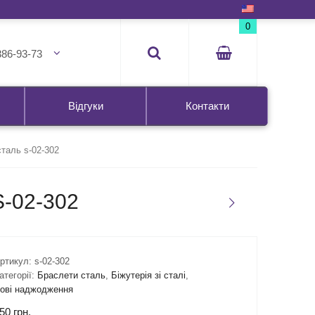
0
386-93-73
Відгуки
Контакти
таль s-02-302
-02-302
ртикул:
s-02-302
атегорії:
Браслети сталь
,
Біжутерія зі сталі
,
ові наджодження
50
грн.