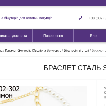
а біжутерія для оптових покупців
+38 (097) 
плата і доставка
Повернення
Блог
на
/
Каталог біжутерії. Ювелірна біжутерія.
/
Біжутерія зі сталі
/
Браслет с
БРАСЛЕТ СТАЛЬ S
А
К
Н
1