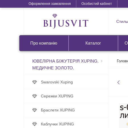
Оформлення замовлення
Особистий кабінет
Стильн
Про компанію
Каталог
О
ЮВЕЛІРНА БІЖУТЕРІЯ XUPING.
Голов
МЕДИЧНЕ ЗОЛОТО.
Swarovski Xuping
Сережки XUPING
Браслети XUPING
Каблучки XUPING