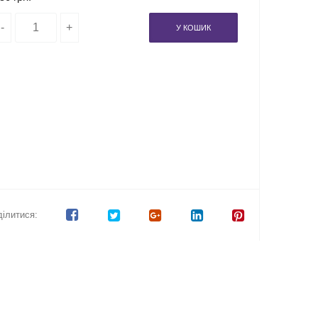
У КОШИК
ілитися: