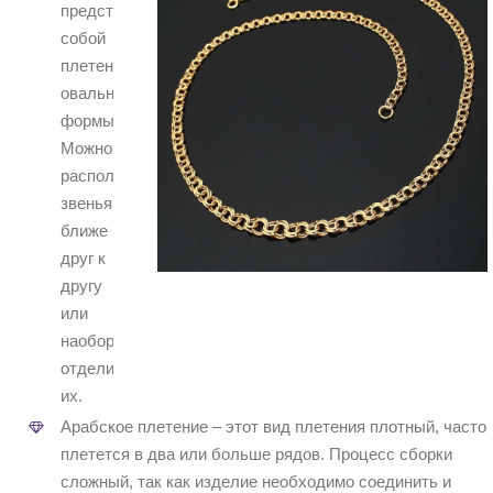
представляет
собой
плетение
овальной
формы.
Можно
расположить
звенья
ближе
друг к
другу
или
наоборот,
отделить
их.
Арабское плетение – этот вид плетения плотный, часто
плетется в два или больше рядов. Процесс сборки
сложный, так как изделие необходимо соединить и