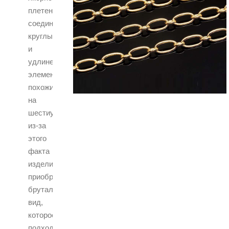
плетения,
соединенная
круглыми
и
удлиненными
элементами,
похожими
на
шестиугольники,
из-за
этого
факта
изделие
приобретает
брутальный
вид,
которое
подходит