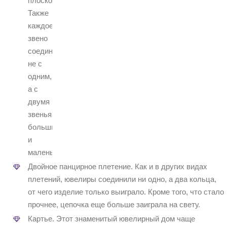
плоскости.
Также
каждое
звено
соединяется
не с
одним,
а с
двумя
звеньями,
большими
и
маленькими.
Двойное панцирное плетение. Как и в других видах
плетений, ювелиры соединили ни одно, а два кольца,
от чего изделие только выиграло. Кроме того, что стало
прочнее, цепочка еще больше заиграла на свету.
Картье. Этот знаменитый ювелирный дом чаще