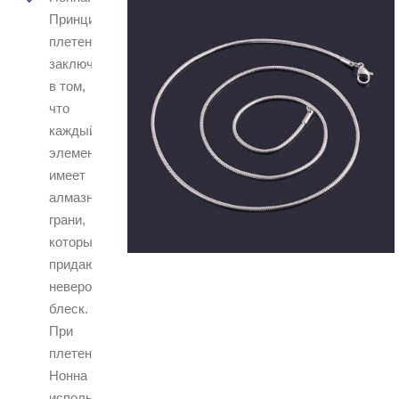
Принцип
плетения
заключается
в том,
что
каждый
элемент
имеет
алмазные
грани,
которые
придают
невероятный
блеск.
При
плетении
Нонна
используются