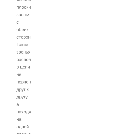
плоские
звенья
с
обеих
сторон.
Такие
звенья
расположены
в цепи
не
перпендикулярное
друг к
другу,
а
находятся
на
одной