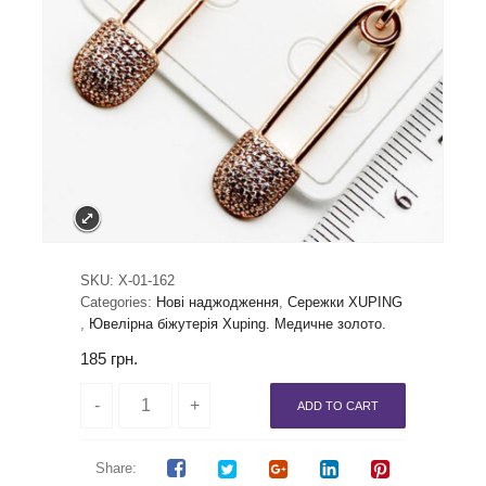
SKU:
X-01-162
Categories:
Нові наджодження
,
Сережки XUPING
,
Ювелірна біжутерія Xuping. Медичне золото.
185
грн.
ADD TO CART
Share: