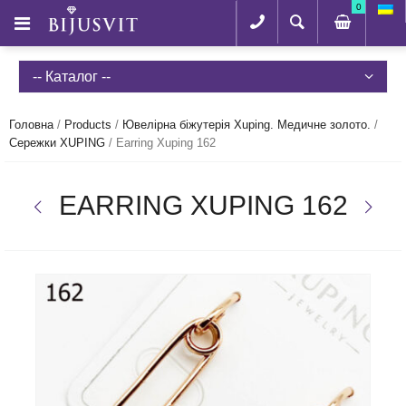
0
-- Каталог --
Головна
/
Products
/
Ювелірна біжутерія Xuping. Медичне золото.
/
Сережки XUPING
/
Earring Xuping 162
EARRING XUPING 162