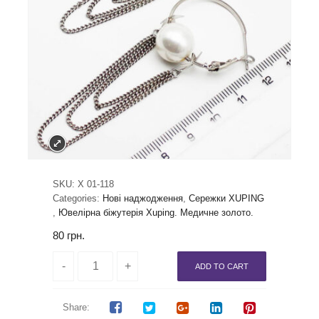
SKU:
X 01-118
Categories:
Нові наджодження
,
Сережки XUPING
,
Ювелірна біжутерія Xuping. Медичне золото.
80
грн.
ADD TO CART
Share: