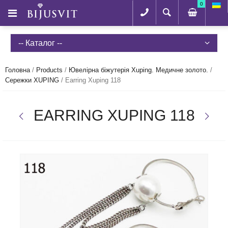
0
-- Каталог --
Головна
/
Products
/
Ювелірна біжутерія Xuping. Медичне золото.
/
Сережки XUPING
/
Earring Xuping 118
EARRING XUPING 118