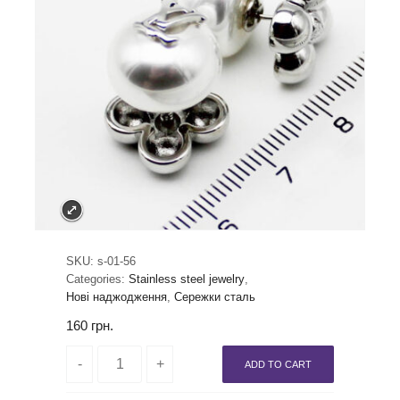
SKU:
s-01-56
Categories:
Stainless steel jewelry
,
Нові наджодження
,
Сережки сталь
160
грн.
ADD TO CART