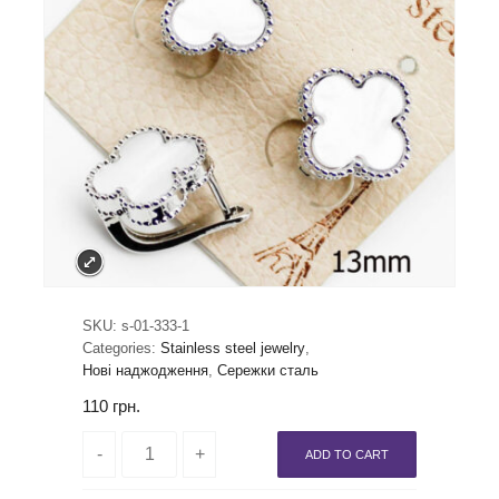
SKU:
s-01-333-1
Categories:
Stainless steel jewelry
,
Нові наджодження
,
Сережки сталь
110
грн.
ADD TO CART