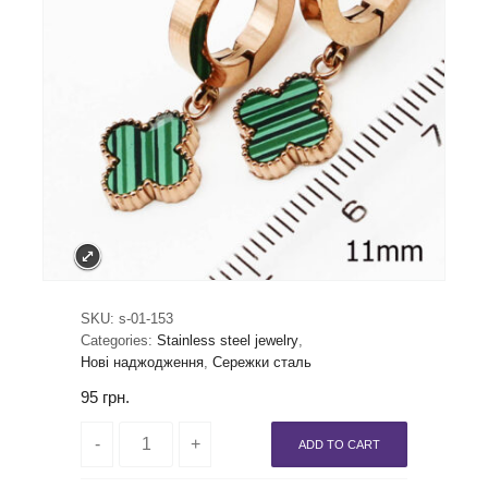
SKU:
s-01-153
Categories:
Stainless steel jewelry
,
Нові наджодження
,
Сережки сталь
95
грн.
ADD TO CART