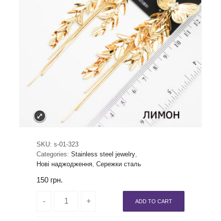
SKU:
s-01-323
Categories:
Stainless steel jewelry
,
Нові наджодження
,
Сережки сталь
150
грн.
ADD TO CART