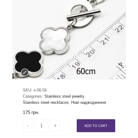
SKU:
s-06-56
Categories:
Stainless steel jewelry
,
Stainless steel necklaces
,
Нові наджодження
175
грн.
ADD TO CART