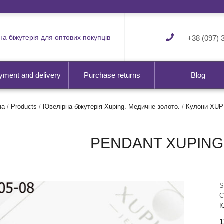
а біжутерія для оптових покупців
+38 (097) 
yment and delivery
Purchase returns
Blog
на
/
Products
/
Ювелірна біжутерія Xuping. Медичне золото.
/
Кулони XUP
PENDANT XUPING 
S
C
Ю
1