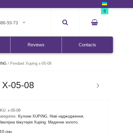
0
386-93-73
Reviews
Contacts
ING
/
Pendant Xuping x-05-08
X-05-08
KU:
x-05-08
ategories:
Кулони XUPING
,
Нові наджодження
,
велірна біжутерія Xuping. Медичне золото.
10
грн.