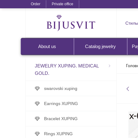
Order
Private office
Стильн
About us
Catalog jewelry
Pa
JEWELRY XUPING. MEDICAL
Голов
GOLD.
swarovski xuping
Earrings XUPING
Bracelet XUPING
Rings XUPING