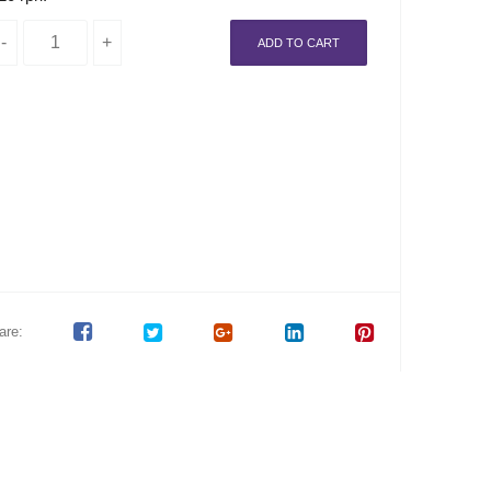
ADD TO CART
are: