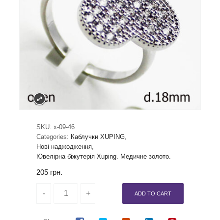
SKU:
x-09-46
Categories:
Каблучки XUPING
,
Нові наджодження
,
Ювелірна біжутерія Xuping. Медичне золото.
205
грн.
ADD TO CART