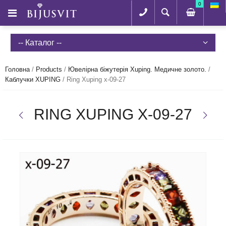
0
-- Каталог --
Головна
/
Products
/
Ювелірна біжутерія Xuping. Медичне золото.
/
Каблучки XUPING
/
Ring Xuping x-09-27
RING XUPING X-09-27