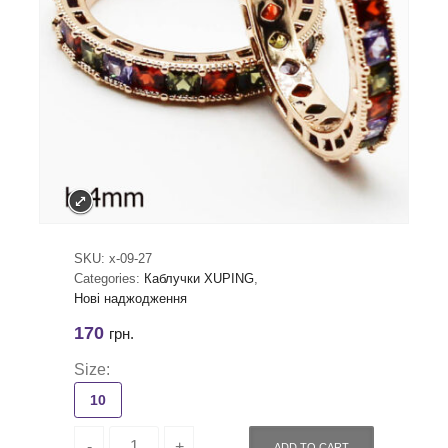
SKU:
x-09-27
Categories:
Каблучки XUPING
,
Нові наджодження
170
грн.
Size:
10
ADD TO CART