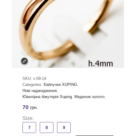
SKU:
x-09-14
Categories:
Каблучки XUPING
,
Нові наджодження
,
Ювелірна біжутерія Xuping. Медичне золото.
70
грн.
Size:
7
8
9