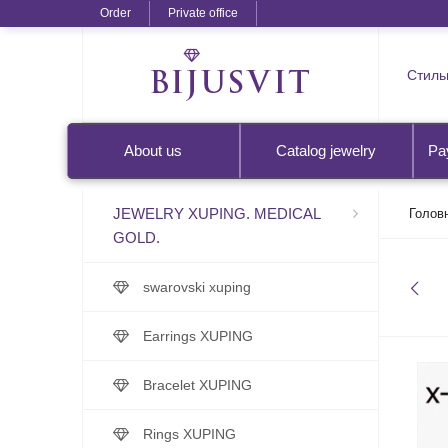
Order
Private office
Стильн
About us
Catalog jewelry
Pa
JEWELRY XUPING. MEDICAL
Голов
GOLD.
swarovski xuping
Earrings XUPING
Bracelet XUPING
Rings XUPING