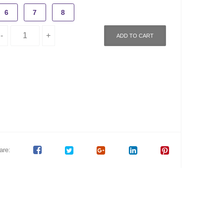
6
7
8
ADD TO CART
are: