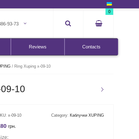
0
386-93-73
Reviews
Contacts
UPING
/
Ring Xuping x-09-10
09-10
KU:
x-09-10
Category:
Каблучки XUPING
180
грн.
ize: