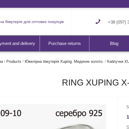
а біжутерія для оптових покупців
+38 (097) 
yment and delivery
Purchase returns
Blog
на
/
Products
/
Ювелірна біжутерія Xuping. Медичне золото.
/
Каблучки X
RING XUPING X-
S
S