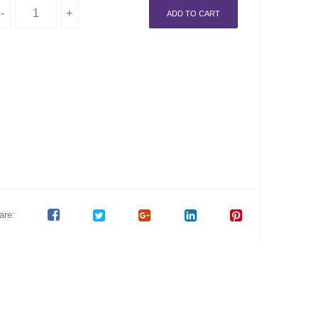
ADD TO CART
are: