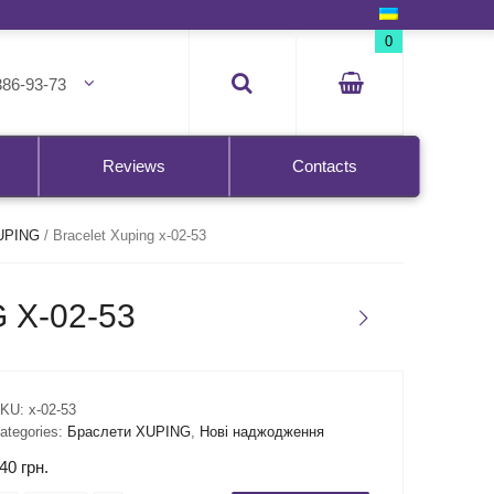
0
386-93-73
Reviews
Contacts
UPING
/
Bracelet Xuping x-02-53
 X-02-53
KU:
x-02-53
ategories:
Браслети XUPING
,
Нові наджодження
40
грн.