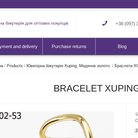
а біжутерія для оптових покупців
+38 (097) 
yment and delivery
Purchase returns
Blog
на
/
Products
/
Ювелірна біжутерія Xuping. Медичне золото.
/
Браслети X
BRACELET XUPING
S
C
2