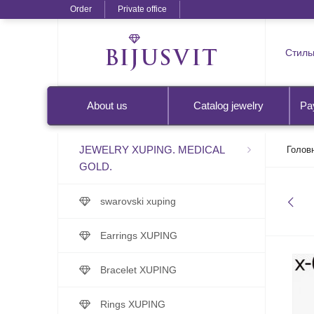
Order
Private office
Стильн
About us
Catalog jewelry
Pa
JEWELRY XUPING. MEDICAL
Голов
GOLD.
swarovski xuping
Earrings XUPING
Bracelet XUPING
Rings XUPING