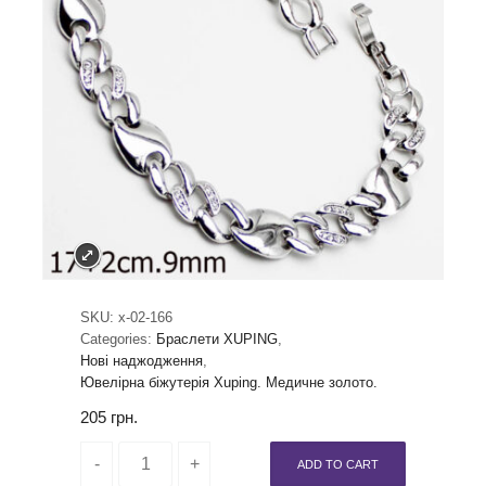
SKU:
x-02-166
Categories:
Браслети XUPING
,
Нові наджодження
,
Ювелірна біжутерія Xuping. Медичне золото.
205
грн.
ADD TO CART