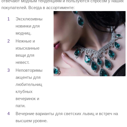
отвечают модным тенденциям и пользуются спросом у наших
покупателей. Всегда в ассортименте:
Эксклюзивные
новинки для
модниц.
Нежные и
изысканные
вещи для
невест.
Неповторимые
акценты для
любительниц
клубных
вечеринок и
пати.
Вечерние варианты для светских львиц и встреч на
высшем уровне.