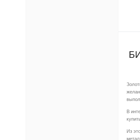
Б
Золот
желан
выпол
В инт
купить
Из эт
метал