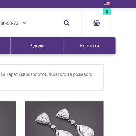
0
386-93-73
Відгуки
Контакти
 18 карат (єврозолото). Жовтого та рожевого