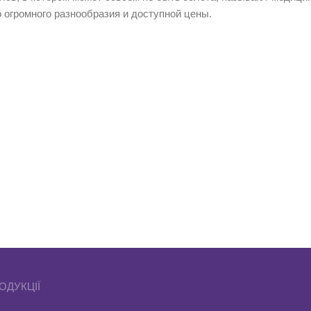
о огромного разнообразия и доступной цены.
КАКАЯ БЫВАЕТ БИЖУТЕРИЯ ИЗ М
в медзолота не всегда одинаковый, но всегда по внешним призн
 быть включены:
серебро;
латунь;
медь;
цинк;
нитрид титана;
магний;
хром;
никель.
ОДУКЦІЇ
ненты прекрасно сосуществуют вместе и органично сочетаются