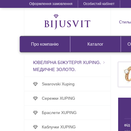
Оформлення замовлення
Особистий кабінет
Стильн
Про компанію
Каталог
О
ЮВЕЛІРНА БІЖУТЕРІЯ XUPING.
МЕДИЧНЕ ЗОЛОТО.
Swarovski Xuping
Сережки XUPING
Браслети XUPING
Каблучки XUPING