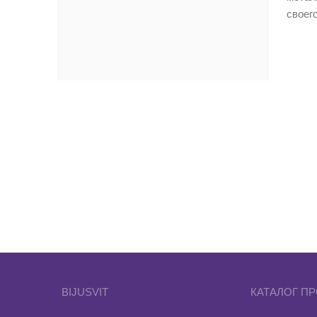
своег
Соста
могут
BIJUSVIT
КАТАЛОГ ПР
Компо