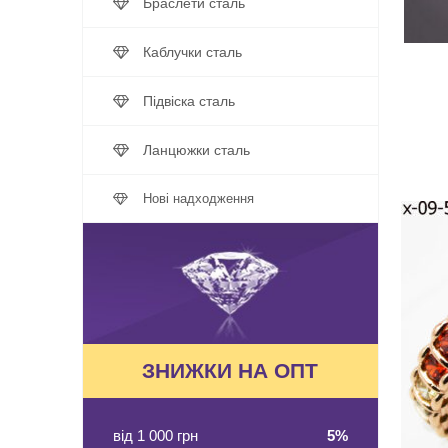
Браслети сталь
Каблучки сталь
Підвіска сталь
Ланцюжки сталь
Нові надходження
ЗНИЖКИ НА ОПТ
від 1 000 грн
5%