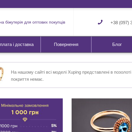
а біжутерія для оптових покупців
+38 (097) 
плата і доставка
Повернення
Блог
На нашому сайтi всi моделi Xuping представленi в позолотi
покриття немає.